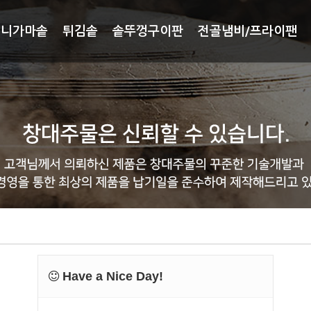
미니가마솥
튀김솥
솥뚜껑구이판
전골냄비/프라이팬
Have a Nice Day!