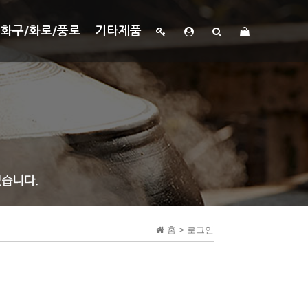
화구/화로/풍로
기타제품
홈 > 로그인