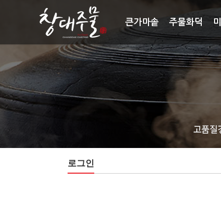
큰가마솥
주물화덕
로그인