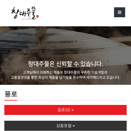
풍로
풍로(0)
상품정렬