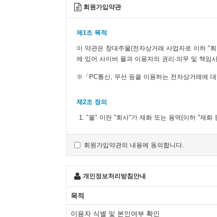
회원가입약관
제1조 목적
이 약관은 창대주물(전자상거래 사업자로 이하 "회사
에 있어 사이버 몰과 이용자의 권리·의무 및 책임
※「PC통신, 무선 등을 이용하는 전자상거래에 대
제2조 정의
"몰" 이란 "회사"가 재화 또는 용역(이하 "
영업장을 말하며, 아울러 사이버몰을 운영하는
"이용자"란 "몰"에 접속하여 이 약관에 따라 
회원가입약관의 내용에 동의합니다.
'회원'이라 함은 “몰”에 회원등록을 한 자로서,
'비회원'이라 함은 회원에 가입하지 않고 "몰"
개인정보처리방침안내
제3조 약관 등의 명시와 설명 및 개정
목적
"몰"은 이 약관의 내용과 상호 및 대표자 성명
통신판매업 신고번호, 개인정보관리책임자 등을 
이용자 식별 및 본인여부 확인