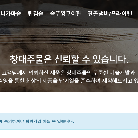
미니가마솥
튀김솥
솥뚜껑구이판
전골냄비/프라이팬
 동의하셔야 회원가입 하실 수 있습니다.