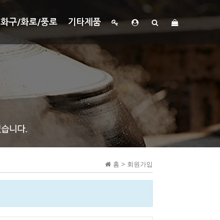
화구/화로/풍로
기타제품
홈 > 회원가입