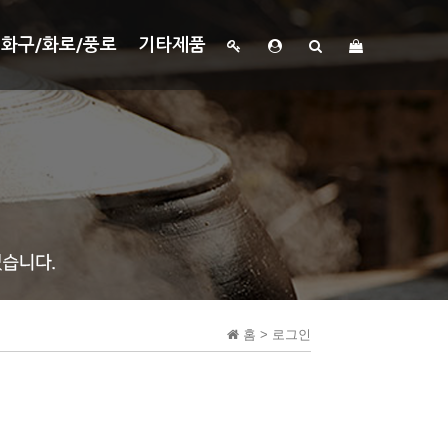
화구/화로/풍로
기타제품
홈 > 로그인