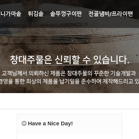
미니가마솥
튀김솥
솥뚜껑구이판
전골냄비/프라이팬
Have a Nice Day!