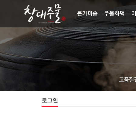
큰가마솥
주물화덕
로그인