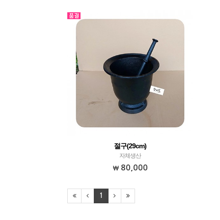
절구(29cm)
자체생산
80,000
1