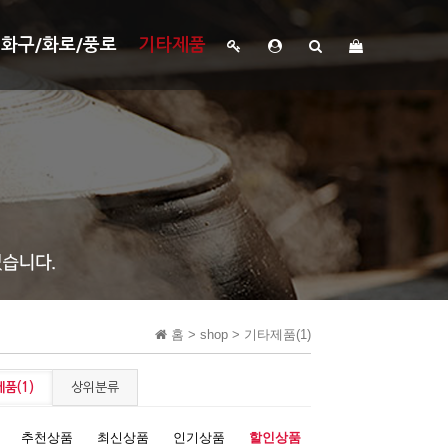
화구/화로/풍로
기타제품
홈 >
shop
>
기타제품(1)
품(1)
상위분류
추천상품
최신상품
인기상품
할인상품