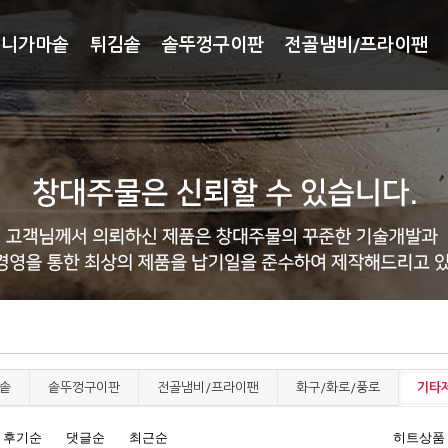
미니가마솥
튀김솥
솥뚜껑구이판
전골냄비/프라이팬
솥
솥뚜껑구이판
전골냄비/프라이팬
화구/화로/풍로
기타제
후기순
댓글순
최근순
히트상품