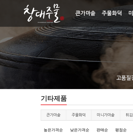
큰가마솥
주물화덕
기타제품
큰가마솥
주물화덕
미니가마솥
튀김
높은가격순
낮은가격순
판매순
평점순