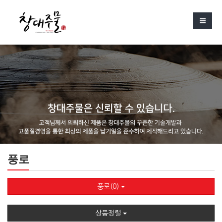
풍로
풍로(0)
상품정렬