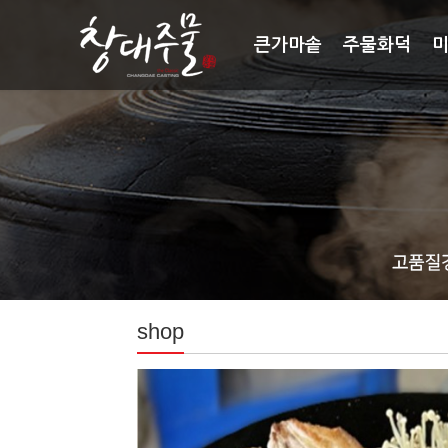
큰가마솥
주물화덕
shop