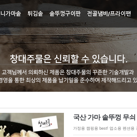
미니가마솥
튀김솥
솥뚜껑구이판
전골냄비/프라이팬
국산 가마 솥뚜껑 무쇠 불
가정용 캠핑용 best! 업소용 펜션용 