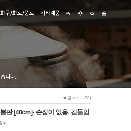
화구/화로/풍로
기타제품
홈 >
shop(31)
판 [40cm]- 손잡이 없음, 길들임
강추!