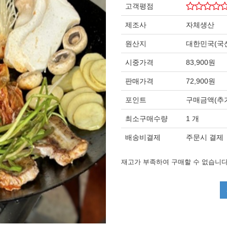
고객평점
제조사
자체생산
원산지
대한민국(국
시중가격
83,900원
판매가격
72,900원
포인트
구매금액(추가
최소구매수량
1 개
배송비결제
주문시 결제
재고가 부족하여 구매할 수 없습니다