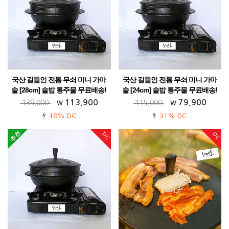
국산 길들인 전통 무쇠 미니 가마
국산 길들인 전통 무쇠 미니 가마
솥 [28cm] 솥밥 통주물 무료배송!
솥 [24cm] 솥밥 통주물 무료배송!
가정용 업소용 캠핑용 식당용! 다양한 활
가정용 업소용 캠핑용 식당용! 다양한 활
113,900
79,900
139,000
115,000
용까지~
용까지~
18% DC
31% DC
DC
DC