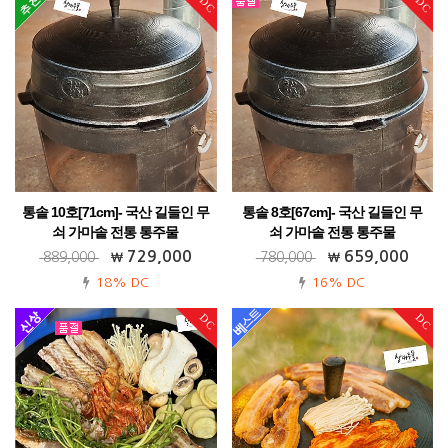
DC
DC
통솥 10호[71cm]- 국산 길들인 무
통솥 8호[67cm]- 국산 길들인 무
쇠 가마솥 전통 통주물
쇠 가마솥 전통 통주물
가정용 업소용 식당용 대용량 강추!! 무료
가정용 업소용 식당용 대용량 강추!! 무료
729,000
659,000
889,000
780,000
배송까지~!
배송까지~!
18% DC
16% DC
DC
DC