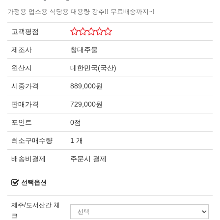
가정용 업소용 식당용 대용량 강추!! 무료배송까지~!
고객평점
제조사
창대주물
원산지
대한민국(국산)
시중가격
889,000원
판매가격
729,000원
포인트
0점
최소구매수량
1 개
배송비결제
주문시 결제
선택옵션
제주/도서산간 체
크