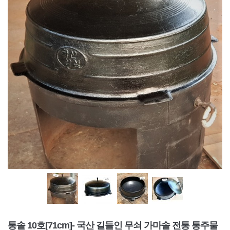
통솥 10호[71cm]- 국산 길들인 무쇠 가마솥 전통 통주물