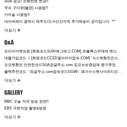
2026 중요! 전화번호 변경!!
무쇠 구이판(불판) 사용법!!
가마솥 사용법!!
네이버페이 결제시 제주도/도서산간지역 추가배송비 공지입니다. ^^
더보기
Q&A
프리미어벳보증 [회원코드SUA/에그에그.COM] 로블록스무제재 벳스토어보증업체 토르벳토토 Yesbet카지노
대물가입코드《 [회원코드CC22/갤러리아접속.COM] ’식스벳환전죠스검증업체라임벳카지노세이가입코드
모모벳환전 안전한코드SUA정글주소.com 킹오브보증업체 짱구추천인 죠스토토 구구벳무제재
블랙추천코드〈정글주소.com접속코드GG99〕페가수스벳사이트티모환전페가수스벳추천코드식스추천인
더보기
GALLERY
MBC 오늘 저녁 방송 장면!!
EBS 극한직업 촬영&방영
더보기