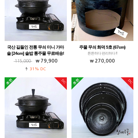
국산 길들인 전통 무쇠 미니 가마
주물 무쇠 화덕 5호 (67cm)
솥 [24cm] 솥밥 통주물 무료배송!
튼튼하다 편리하다 !!
가정용 업소용 캠핑용 식당용! 다양한 활
79,900
270,000
115,000
용까지~
31% DC
DC
DC