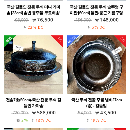
국산 길들인 전통 무쇠 미니 가마
국산 길들인 전통 무쇠 솥뚜껑 구
솥 [22cm] 솥밥 통주물 무료배송!
이판 [60cm] 불판-둥근 기름구멍
가정용 업소용 캠핑용 식당용! 다양한 활
전원주택 펜션용 영업용 추천!!
76,500
148,000
98,000
156,000
용까지~
22% DC
5% DC
DC
DC
전솥7호(60cm)-국산 전통 무쇠 길
국산 무쇠 전골 주물 냄비27cm
들인 가마솥
(중) - 길들임
통주물 가정용 업소용 40년 장인의 기술!
가격인하! 무료배송! 가정용 업소용 캠핑
588,000
43,500
720,000
54,000
무료배송!
용
2%
18% DC
19% DC