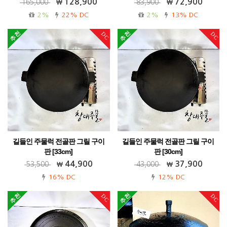
128,900
72,900
165,000
83,900
가정용 캠핑 업소용 펜션용 강추!
2%
22% DC
2%
13% DC
DC
DC
길들인 주물럭 전골판 그릴 구이
길들인 주물럭 전골판 그릴 구이
판 [33cm]
판 [30cm]
가정용 업소용 캠핑용 전원주택!
가정용 업소용 캠핑용 전원주택!
44,900
37,900
53,500
43,000
16% DC
12% DC
DC
DC