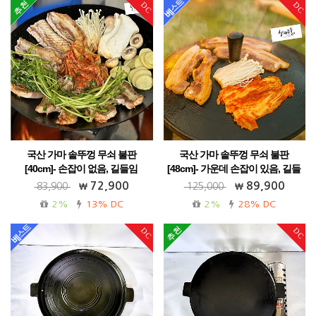
DC
DC
국산 가마 솥뚜껑 무쇠 불판
국산 가마 솥뚜껑 무쇠 불판
[40cm]- 손잡이 없음, 길들임
[48cm]- 가운데 손잡이 있음, 길들
임
가정용 캠핑용 best! 업소용 펜션용 강추!
72,900
89,900
83,900
125,000
가정용 캠핑 업소용 펜션용 강추!
2%
13% DC
2%
28% DC
DC
DC