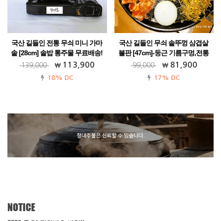
국산 길들인 전통 무쇠 미니 가마
국산 길들인 무쇠 솥뚜껑 삼겹살
솥 [28cm] 솥밥 통주물 무료배송!
불판 [47cm]-둥근 기름구멍,전통
가정용 업소용 캠핑용 식당용! 다양한 활
업소용 가정용 추천! 캠핑 야외
113,900
81,900
139,000
99,000
용까지~
18% DC
17% DC
NOTICE