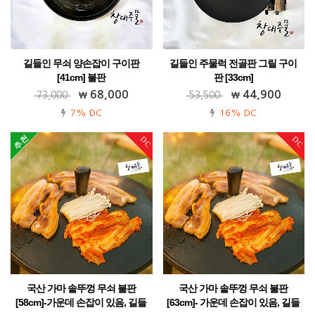
길들인 무쇠 양손잡이 구이판
길들인 주물럭 전골판 그릴 구이
[41cm] 불판
판 [33cm]
가정용 업소용 캠핑용 전원주택!
가정용 업소용 캠핑용 전원주택!
68,000
44,900
73,000
53,500
7% DC
16% DC
DC
DC
국산 가마 솥뚜껑 무쇠 불판
국산 가마 솥뚜껑 무쇠 불판
[58cm]-가운데 손잡이 있음, 길들
[63cm]- 가운데 손잡이 있음, 길들