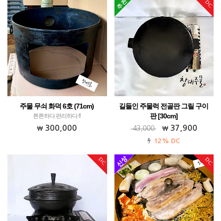
DC
주물 무쇠 화덕 6호 (71cm)
길들인 주물럭 전골판 그릴 구이
판 [30cm]
튼튼하다 편리하다 !!
가정용 업소용 캠핑용 전원주택!
300,000
37,900
43,000
12% DC
DC
DC