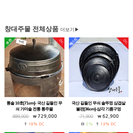
창대주물 전체상품
더보기▶
DC
DC
통솥 10호[71cm]- 국산 길들인 무
국산 길들인 무쇠 솥뚜껑 삼겹살
쇠 가마솥 전통 통주물
불판[36cm]-삼각 기름구멍
가정용 업소용 식당용 대용량 강추!! 무료
부르스타 단독 사용가능! 가정용 야외용
729,000
62,900
889,000
71,900
배송까지~!
추천!
18% DC
2%
13% DC