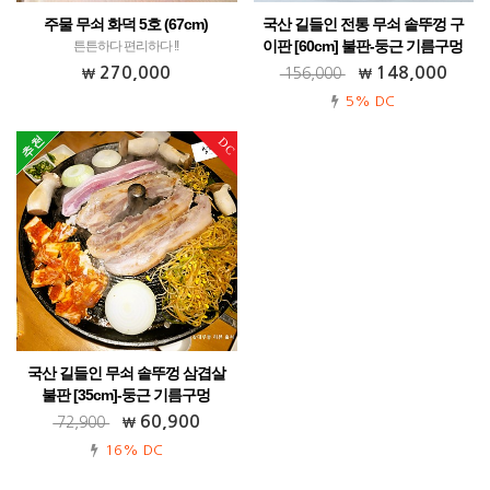
주물 무쇠 화덕 5호 (67cm)
국산 길들인 전통 무쇠 솥뚜껑 구
이판 [60cm] 불판-둥근 기름구멍
튼튼하다 편리하다 !!
전원주택 펜션용 영업용 추천!!
270,000
148,000
156,000
5% DC
DC
국산 길들인 무쇠 솥뚜껑 삼겹살
불판 [35cm]-둥근 기름구멍
가정용 부르스타용 추천! 캠핑 야외 업소
60,900
72,900
용
16% DC