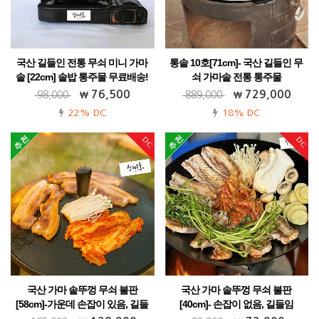
국산 길들인 전통 무쇠 미니 가마
통솥 10호[71cm]- 국산 길들인 무
솥 [22cm] 솥밥 통주물 무료배송!
쇠 가마솥 전통 통주물
가정용 업소용 캠핑용 식당용! 다양한 활
가정용 업소용 식당용 대용량 강추!! 무료
76,500
729,000
98,000
889,000
용까지~
배송까지~!
22% DC
18% DC
DC
DC
국산 가마 솥뚜껑 무쇠 불판
국산 가마 솥뚜껑 무쇠 불판
[58cm]-가운데 손잡이 있음, 길들
[40cm]- 손잡이 없음, 길들임
임
가정용 캠핑용 best! 업소용 펜션용 강추!